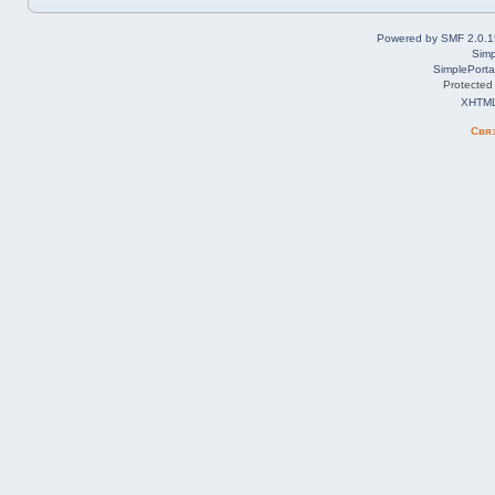
Powered by SMF 2.0.1
Simp
SimplePorta
Protected
XHTM
Свя