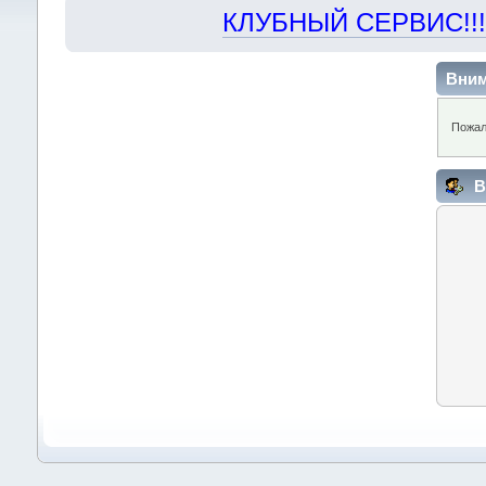
КЛУБНЫЙ СЕРВИС!!! "Х
Вним
Пожал
В