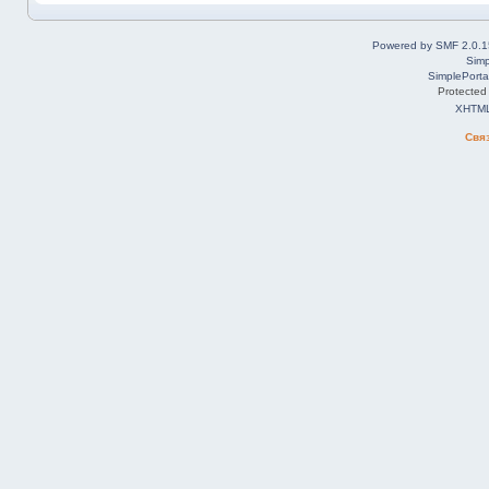
Powered by SMF 2.0.1
Simp
SimplePorta
Protected
XHTM
Свя