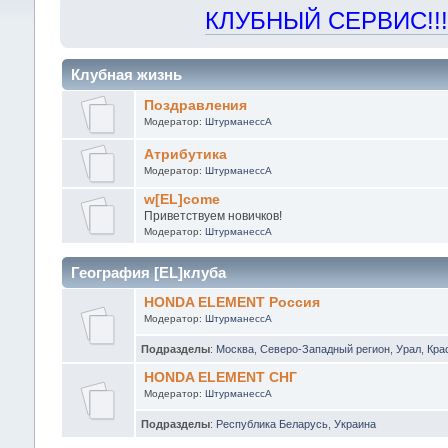
КЛУБНЫЙ СЕРВИС!!! "Х
Клубная жизнь
Поздравления
Модератор:
ШтурманессА
Атрибутика
Модератор:
ШтурманессА
w[EL]come
Приветствуем новичков!
Модератор:
ШтурманессА
География [EL]клуба
HONDA ELEMENT Россия
Модератор:
ШтурманессА
Подразделы
:
Москва
,
Северо-Западный регион
,
Урал
,
Кра
HONDA ELEMENT СНГ
Модератор:
ШтурманессА
Подразделы
:
Республика Беларусь
,
Украина