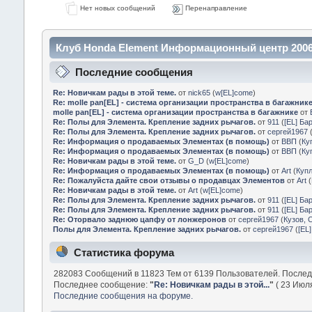
Нет новых сообщений
Перенаправление
Клуб Honda Element Информационный центр 2006
Последние сообщения
Re: Новичкам рады в этой теме.
от
nick65
(
w[EL]come
)
Re: molle pan[EL] - система организации пространства в багажник
molle pan[EL] - система организации пространства в багажнике
от
Re: Полы для Элемента. Крепление задних рычагов.
от
911
(
[EL] Ба
Re: Полы для Элемента. Крепление задних рычагов.
от
сергей1967
Re: Информация о продаваемых Элементах (в помощь)
от
ВВП
(
Ку
Re: Информация о продаваемых Элементах (в помощь)
от
ВВП
(
Ку
Re: Новичкам рады в этой теме.
от
G_D
(
w[EL]come
)
Re: Информация о продаваемых Элементах (в помощь)
от
Art
(
Куп
Re: Пожалуйста дайте свои отзывы о продавцах Элементов
от
Art
(
Re: Новичкам рады в этой теме.
от
Art
(
w[EL]come
)
Re: Полы для Элемента. Крепление задних рычагов.
от
911
(
[EL] Ба
Re: Полы для Элемента. Крепление задних рычагов.
от
911
(
[EL] Ба
Re: Оторвало заднюю цапфу от лонжеронов
от
сергей1967
(
Кузов, 
Полы для Элемента. Крепление задних рычагов.
от
сергей1967
(
[EL
Статистика форума
282083 Сообщений в 11823 Тем от 6139 Пользователей. После
Последнее сообщение:
"
Re: Новичкам рады в этой...
"
( 23 Июля
Последние сообщения на форуме.