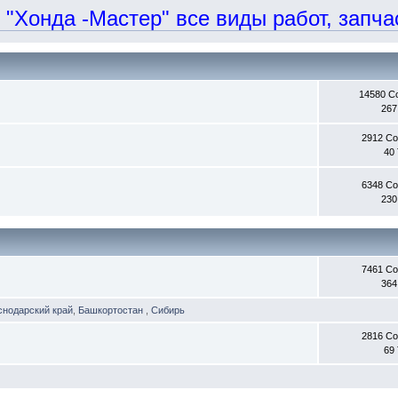
онда -Мастер" все виды работ, запчаст
14580 С
267
2912 С
40
6348 С
230
7461 С
364
снодарский край
,
Башкортостан
,
Сибирь
2816 С
69