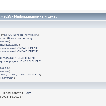
 - 2025 - Информационный центр
е
от
nick65
(
Вопросы по тюнингу
)
Белка
(
Вопросы по тюнингу
)
рахолка
)
(
[EL] Барахолка
)
пля-продажа HONDA ELEMENT
)
пля-продажа HONDA ELEMENT
)
ля-продажа HONDA ELEMENT
)
Купля-продажа HONDA ELEMENT
)
рахолка
)
рахолка
)
Салон, Стекла, Обвес, Airbag-SRS
)
] Барахолка
)
дний пользователь:
Dry
 2026, 18:09:23 )