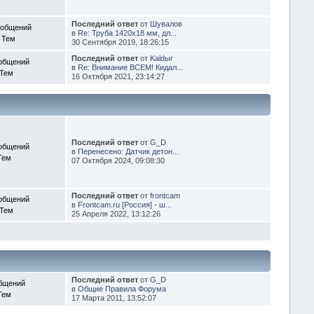
Последний ответ
от
Шувалов
ообщений
в
Re: Труба 1420х18 мм, дл...
 Тем
30 Сентября 2019, 18:26:15
Последний ответ
от
Kaldыr
общений
в
Re: Внимание ВСЕМ! Кидал...
 Тем
16 Октября 2021, 23:14:27
Последний ответ
от
G_D
общений
в
Перенесено: Датчик детон...
Тем
07 Октября 2024, 09:08:30
Последний ответ
от
frontcam
общений
в
Frontcam.ru [Россия] - ш...
 Тем
25 Апреля 2022, 13:12:26
Последний ответ
от
G_D
бщений
в
Общие Правила Форума
Тем
17 Марта 2011, 13:52:07