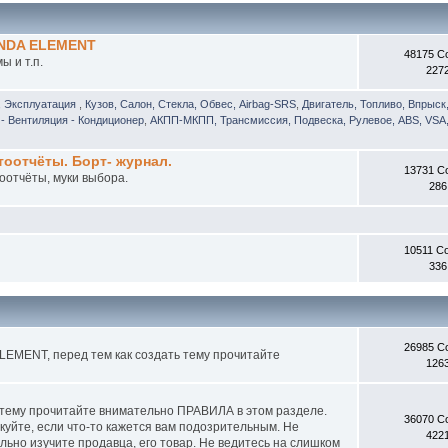
ONDA ELEMENT
48175 С
 и т.п.
227
, Эксплуатация
,
Кузов, Салон, Стекла, Обвес, Airbag-SRS
,
Двигатель, Топливо, Впрыск
- Вентиляция - Кондиционер
,
АКПП-МКПП, Трансмиссия, Подвеска, Рулевое, ABS, VSA,
отчёты. Борт- журнал.
13731 С
оотчёты, муки выбора.
286
10511 С
336
26985 С
EMENT, перед тем как создать тему прочитайте
126
 тему прочитайте внимательно ПРАВИЛА в этом разделе.
36070 С
куйте, если что-то кажется вам подозрительным. Не
422
ьно изучите продавца, его товар. Не ведитесь на слишком