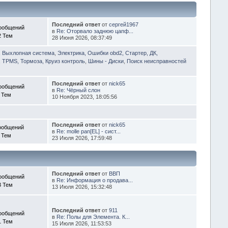
Последний ответ
от
сергей1967
ообщений
в
Re: Оторвало заднюю цапф...
2 Тем
28 Июня 2026, 08:37:49
, Выхлопная система
,
Электрика, Ошибки obd2, Стартер, ДК,
 TPMS, Тормоза, Круиз контроль
,
Шины - Диски
,
Поиск неисправностей
Последний ответ
от
nick65
ообщений
в
Re: Чёрный слон
 Тем
10 Ноября 2023, 18:05:56
Последний ответ
от
nick65
ообщений
в
Re: molle pan[EL] - сист...
 Тем
23 Июля 2026, 17:59:48
Последний ответ
от
ВВП
ообщений
в
Re: Информация о продава...
3 Тем
13 Июля 2026, 15:32:48
Последний ответ
от
911
ообщений
в
Re: Полы для Элемента. К...
1 Тем
15 Июля 2026, 11:53:53