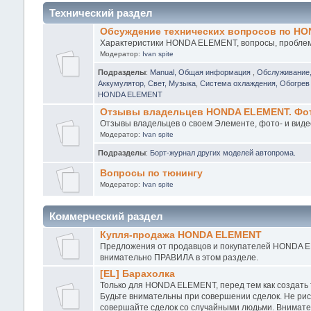
Технический раздел
Обсуждение технических вопросов по H
Характеристики HONDA ELEMENT, вопросы, проблемы
Модератор:
Ivan spite
Подразделы
:
Manual, Общая информация
,
Обслуживание
Аккумулятор, Свет, Музыка
,
Система охлаждения, Обогрев 
HONDA ELEMENT
Отзывы владельцев HONDA ELEMENT. Фото
Отзывы владельцев о своем Элементе, фото- и виде
Модератор:
Ivan spite
Подразделы
:
Борт-журнал других моделей автопрома.
Вопросы по тюнингу
Модератор:
Ivan spite
Коммерческий раздел
Купля-продажа HONDA ELEMENT
Предложения от продавцов и покупателей HONDA EL
внимательно ПРАВИЛА в этом разделе.
[EL] Барахолка
Только для HONDA ELEMENT, перед тем как создать
Будьте внимательны при совершении сделок. Не рис
совершайте сделок со случайными людьми. Внимател