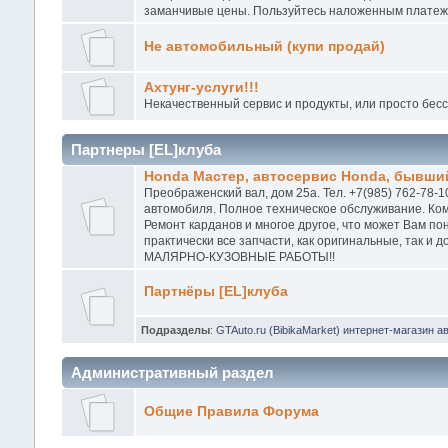
заманчивые цены. Пользуйтесь наложенным платежо
Не автомобильный (купи продай)
Ахтунг-услуги!!!
Некачественный сервис и продукты, или просто бес
Партнеры [EL]клуба
Honda Мастер, автосервис Honda, бывший
Преображенский вал, дом 25а. Тел. +7(985) 762-78-1
автомобиля. Полное техническое обслуживание. Ком
Ремонт карданов и многое другое, что может Вам п
практически все запчасти, как оригинальные, так и
МАЛЯРНО-КУЗОВНЫЕ РАБОТЫ!!
Партнёры [EL]клуба
Подразделы
:
GTAuto.ru (BibikaMarket) интернет-магазин а
Административный раздел
Общие Правила Форума