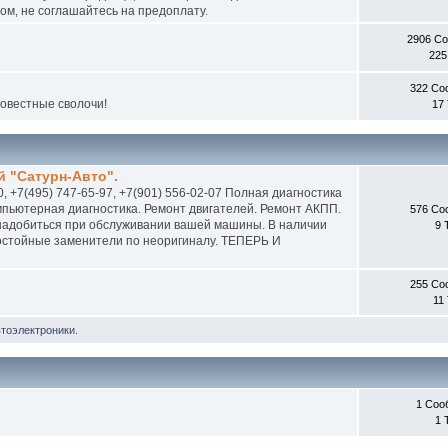
м, не соглашайтесь на предоплату.
2906 С
225
322 Со
совестные сволочи!
17
 "Сатурн-Авто".
0, +7(495) 747-65-97, +7(901) 556-02-07 Полная диагностика
пьютерная диагностика. Ремонт двигателей. Ремонт АКПП.
576 Со
онадобиться при обслуживании вашей машины. В наличии
9 
 достойные заменители по неоригиналу. ТЕПЕРЬ И
255 Со
11
втоэлектроники.
1 Соо
1 