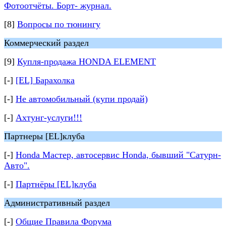
Фотоотчёты. Борт- журнал.
[8]
Вопросы по тюнингу
Коммерческий раздел
[9]
Купля-продажа HONDA ELEMENT
[-]
[EL] Барахолка
[-]
Не автомобильный (купи продай)
[-]
Ахтунг-услуги!!!
Партнеры [EL]клуба
[-]
Honda Мастер, автосервис Honda, бывший "Сатурн-
Авто".
[-]
Партнёры [EL]клуба
Административный раздел
[-]
Общие Правила Форума