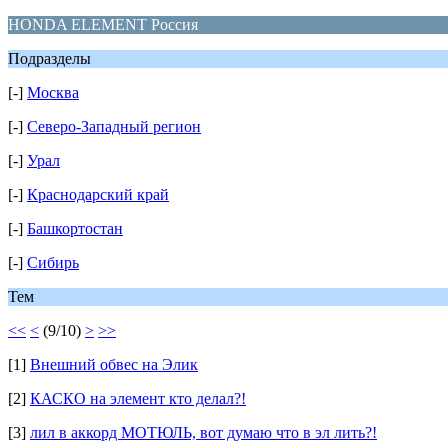
HONDA ELEMENT Россия
Подразделы
[-]
Москва
[-]
Северо-Западный регион
[-]
Урал
[-]
Краснодарский край
[-]
Башкортостан
[-]
Сибирь
Тем
<<
<
(9/10)
>
>>
[1]
Внешний обвес на Элик
[2]
КАСКО на элемент кто делал?!
[3]
лил в аккорд МОТЮЛЬ, вот думаю что в эл лить?!