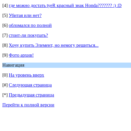
[4]
где можно достать tyeR красный знак Honda??????? :) :D
[5]
Убитая или нет?
[6]
обломался по полной
[7]
стоит-ли покупать?
[8]
Хочу купить Элемент, но немогу решиться...
[9]
Фото архив!
Навигация
[0]
На уровень вверх
[#]
Следующая страница
[*]
Предыдущая страница
Перейти к полной версии