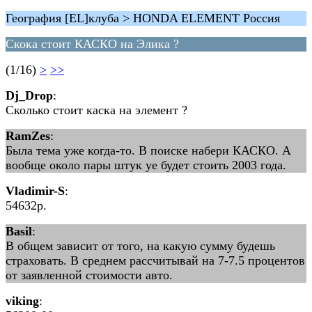
География [EL]клуба > HONDA ELEMENT Россия
Скока стоит КАСКО на Элика ?
(1/16)
>
>>
Dj_Drop
:
Сколько стоит каска на элемент ?
RamZes
:
Была тема уже когда-то. В поиске набери КАСКО. А
вообще около пары штук уе будет стоить 2003 года.
Vladimir-S
:
54632р.
Basil
:
В общем зависит от того, на какую сумму будешь
страховать. В среднем рассчитывай на 7-7.5 процентов
от заявленной стоимости авто.
viking
: