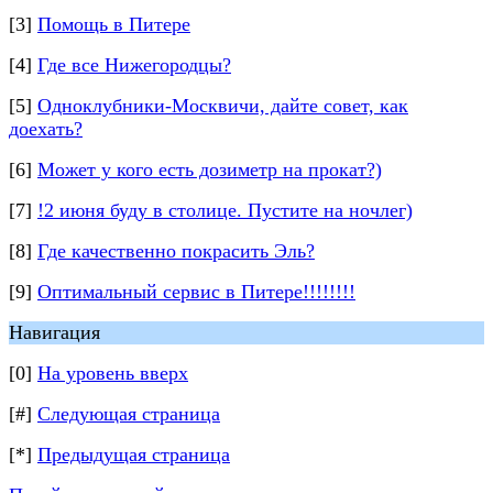
[3]
Помощь в Питере
[4]
Где все Нижегородцы?
[5]
Одноклубники-Москвичи, дайте совет, как
доехать?
[6]
Может у кого есть дозиметр на прокат?)
[7]
!2 июня буду в столице. Пустите на ночлег)
[8]
Где качественно покрасить Эль?
[9]
Оптимальный сервис в Питере!!!!!!!!
Навигация
[0]
На уровень вверх
[#]
Следующая страница
[*]
Предыдущая страница