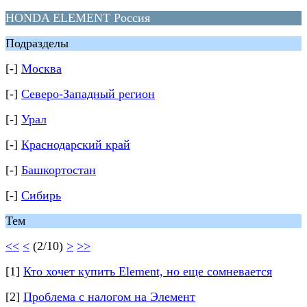
HONDA ELEMENT Россия
Подразделы
[-]
Москва
[-]
Северо-Западный регион
[-]
Урал
[-]
Краснодарский край
[-]
Башкортостан
[-]
Сибирь
Тем
<<
<
(2/10)
>
>>
[1]
Кто хочет купить Element, но еще сомневается
[2]
Проблема с налогом на Элемент