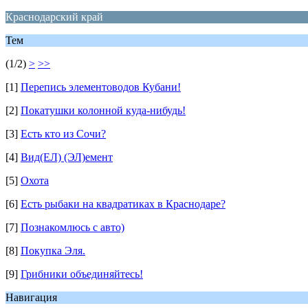
Краснодарский край
Тем
(1/2)
>
>>
[1]
Перепись элементоводов Кубани!
[2]
Покатушки колонной куда-нибудь!
[3]
Есть кто из Сочи?
[4]
Вид(ЕЛ) (ЭЛ)емент
[5]
Охота
[6]
Есть рыбаки на квадратиках в Краснодаре?
[7]
Познакомлюсь с авто)
[8]
Покупка Эля.
[9]
Грибники объединяйтесь!
Навигация