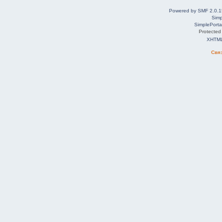
Powered by SMF 2.0.1
Simp
SimplePorta
Protected
XHTM
Свя