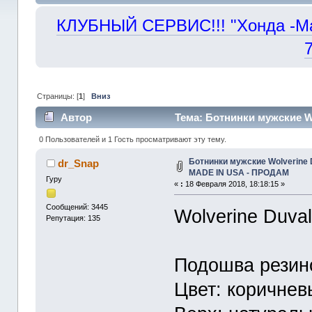
КЛУБНЫЙ СЕРВИС!!! "Хонда -Маст
Страницы: [
1
]
Вниз
Автор
Тема: Ботнинки мужские Wo
(Прочитано 35461 раз)
0 Пользователей и 1 Гость просматривают эту тему.
Ботнинки мужские Wolverine Du
dr_Snap
MADE IN USA - ПРОДАМ
Гуру
«
:
18 Февраля 2018, 18:18:15 »
Сообщений: 3445
Wolverine Duval
Репутация: 135
Подошва резино
Цвет: коричнев