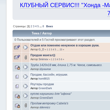
КЛУБНЫЙ СЕРВИС!!! "Хонда -Маст
Страницы: [
1
]
2
3
4
5
...
8
Вниз
Тема
/
Автор
0 Пользователей и 5 Гостей просматривают этот раздел.
Отдам или поменяю ненужное в хорошие руки.
Автор
G_D
«
1
2
3
4
5
...
23
»
Продам мангал))
Автор
Smirnov
«
1
2
3
4
5
6
»
Труба 1420х18 мм, длина 1,75 м. Чехов, самовывоз.
Автор
Шувалов
Продам, бассейн, игрушки.
Автор
hom8815
Роутеры продам
Автор
GreenDark
куплю наушники для "ифона"
Автор
GreenDark
Продам ветровку Cabela's
Автор
ddennizz