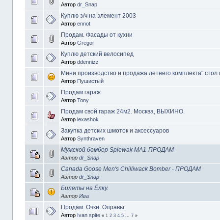
Автор
dr_Snap
Куплю з/ч на элемент 2003
Автор
ennot
Продам. Фасады от кухни
Автор
Gregor
Куплю детский велосипед
Автор
ddennizz
Мини производство и продажа летнего комплекта" стол и
Автор
Пушистый
Продам гараж
Автор
Tony
Продам свой гараж 24м2. Москва, ВЫХИНО.
Автор
lexashok
Закупка детских шмоток и аксессуаров
Автор
Synthraven
Мужской бомбер Spiewak MA1-ПРОДАМ
Автор
dr_Snap
Canada Goose Men's Chilliwack Bomber - ПРОДАМ
Автор
dr_Snap
Билеты на Ёлку.
Автор
Ива
Продам. Очки. Оправы.
Автор
Ivan spite
«
1
2
3
4
5
...
7
»