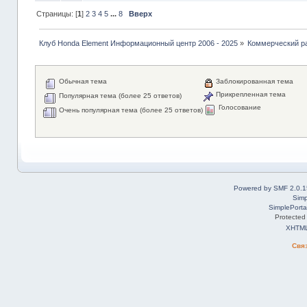
Страницы: [
1
]
2
3
4
5
...
8
Вверх
Клуб Honda Element Информационный центр 2006 - 2025
»
Коммерческий р
Обычная тема
Заблокированная тема
Прикрепленная тема
Популярная тема (более 25 ответов)
Голосование
Очень популярная тема (более 25 ответов)
Powered by SMF 2.0.1
Simp
SimplePorta
Protected
XHTM
Свя