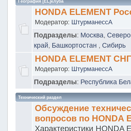
География [EL]клуба
HONDA ELEMENT Рос
Модератор:
ШтурманессА
Подразделы
:
Москва
,
Северо
край
,
Башкортостан
,
Сибирь
HONDA ELEMENT СН
Модератор:
ШтурманессА
Подразделы
:
Республика Бел
Технический раздел
Обсуждение техничес
вопросов по HONDA 
Характеристики HONDA 