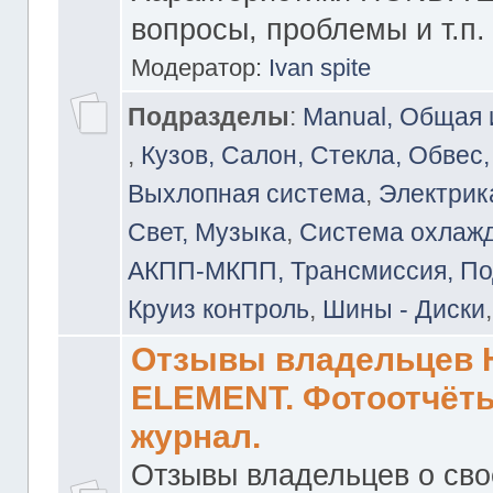
вопросы, проблемы и т.п.
Модератор:
Ivan spite
Подразделы
:
Manual, Общая
,
Кузов, Салон, Стекла, Обвес,
Выхлопная система
,
Электрика
Свет, Музыка
,
Система охлажд
АКПП-МКПП, Трансмиссия, Под
Круиз контроль
,
Шины - Диски
Отзывы владельцев
ELEMENT. Фотоотчёты
журнал.
Отзывы владельцев о св