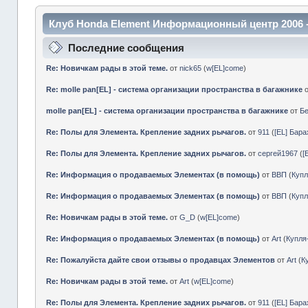
Клуб Honda Element Информационный центр 2006 
Последние сообщения
Re: Новичкам рады в этой теме.
от
nick65
(
w[EL]come
)
Re: molle pan[EL] - система организации пространства в багажнике
molle pan[EL] - система организации пространства в багажнике
от
Б
Re: Полы для Элемента. Крепление задних рычагов.
от
911
(
[EL] Бар
Re: Полы для Элемента. Крепление задних рычагов.
от
сергей1967
(
[
Re: Информация о продаваемых Элементах (в помощь)
от
ВВП
(
Куп
Re: Информация о продаваемых Элементах (в помощь)
от
ВВП
(
Куп
Re: Новичкам рады в этой теме.
от
G_D
(
w[EL]come
)
Re: Информация о продаваемых Элементах (в помощь)
от
Art
(
Купл
Re: Пожалуйста дайте свои отзывы о продавцах Элементов
от
Art
(
К
Re: Новичкам рады в этой теме.
от
Art
(
w[EL]come
)
Re: Полы для Элемента. Крепление задних рычагов.
от
911
(
[EL] Бар