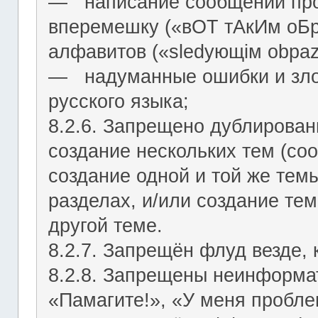
― написание сообщений про
вперемешку («вОТ тАкИм оБр
алфавитов («slеdующiм оbраz
― надуманные ошибки и зло
русского языка;
8.2.6. Запрещено дублирован
создание нескольких тем (со
создание одной и той же тем
разделах, и/или создание те
другой теме.
8.2.7. Запрещён флуд везде,
8.2.8. Запрещены неинформа
«Памагите!», «У меня проблем