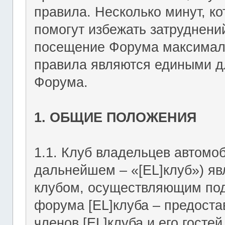
правила. Несколько минут, ко
помогут избежать затруднени
посещение Форума максимал
правила являются едиными дл
Форума.
1. ОБЩИЕ ПОЛОЖЕНИЯ
1.1. Клуб владельцев автомоб
дальнейшем – «[EL]клуб») я
клубом, осуществляющим подд
форума [EL]клуба – предост
членов [EL]клуба и его госте