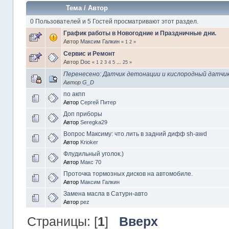
Тема
/
Автор
0 Пользователей и 5 Гостей просматривают этот раздел.
График работы в Новогодние и Праздничные дни.
Автор
Максим Галкин
«
1
2
»
Сервис и Ремонт
Автор
Doc
«
1
2
3
4
5
...
25
»
Перенесено: Датчик детонации и кислородный датчи
Автор
G_D
по акпп
Автор
Сергей Питер
Доп приборы
Автор
Seregka29
Вопрос Максиму: что лить в задний дифф sh-awd
Автор
Krioker
Флудильный уголок.)
Автор
Макс 70
Проточка тормозных дисков на автомобиле.
Автор
Максим Галкин
Замена масла в Сатурн-авто
Автор
pez
Страницы: [
1
]
Вверх