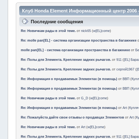
Клуб Honda Element Информационный центр 2006 
Последние сообщения
Re: Новичкам рады в этой теме.
от
nick65
(
w[EL]come
)
Re: molle pan[EL] - система организации пространства в багажнике
molle pan[EL] - система организации пространства в багажнике
от
Б
Re: Полы для Элемента. Крепление задних рычагов.
от
911
(
[EL] Бар
Re: Полы для Элемента. Крепление задних рычагов.
от
сергей1967
(
[
Re: Информация о продаваемых Элементах (в помощь)
от
ВВП
(
Куп
Re: Информация о продаваемых Элементах (в помощь)
от
ВВП
(
Куп
Re: Новичкам рады в этой теме.
от
G_D
(
w[EL]come
)
Re: Информация о продаваемых Элементах (в помощь)
от
Art
(
Купл
Re: Пожалуйста дайте свои отзывы о продавцах Элементов
от
Art
(
К
Re: Новичкам рады в этой теме.
от
Art
(
w[EL]come
)
Re: Полы для Элемента. Крепление задних рычагов.
от
911
(
[EL] Бар