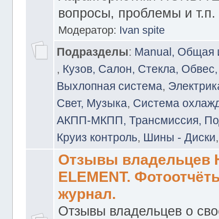
вопросы, проблемы и т.п.
Модератор:
Ivan spite
Подразделы
:
Manual, Общая
,
Кузов, Салон, Стекла, Обвес,
Выхлопная система
,
Электрика
Свет, Музыка
,
Система охлажд
АКПП-МКПП, Трансмиссия, Под
Круиз контроль
,
Шины - Диски
Отзывы владельцев
ELEMENT. Фотоотчёты
журнал.
Отзывы владельцев о св