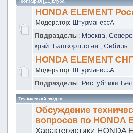
География [EL]клуба
HONDA ELEMENT Рос
Модератор:
ШтурманессА
Подразделы
:
Москва
,
Северо
край
,
Башкортостан
,
Сибирь
HONDA ELEMENT СН
Модератор:
ШтурманессА
Подразделы
:
Республика Бел
Технический раздел
Обсуждение техничес
вопросов по HONDA 
Характеристики HONDA 